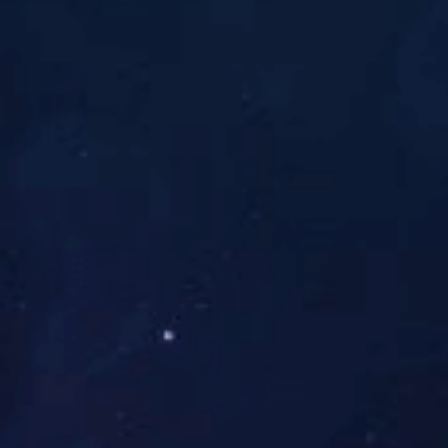
15年，总部位于山西省永济市，是一家专注于体育产
成立以来，始终致力于推动体育文化的发展和传播，
厚的行业积累，成为国内体育产业的重要参与者之
育企业，的业务涵盖了体育直播、体育赛事运营以及
。通过自主研发和精细化运营，打造了一个全方位、
司的核心业务之一是体育直播平台，凭借高质量的画
博
在用户中赢得了广泛的好评。无论是足球、篮球、
是一些小众项目，都能够提供实时、高清的赛事直
享受比赛的激情与乐趣。
极拓展体育赛事的组织与运营。公司通过与国内外多
事承办方的深度合作，成功策划和组织了多个大型体
市马拉松，还是国际性的足球友谊赛，都能够高效地
障赛事的顺利进行，并通过多种渠道进行全方位的传