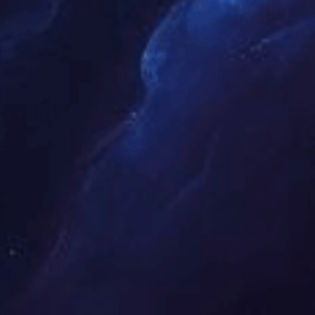
终端覆盖能力
运营推广流程
PC、移动端、电视端多平台
结合线上线下渠道，制定宣
直播，随时随地畅享体育内
案、用户互动及数据复盘策
客户支持