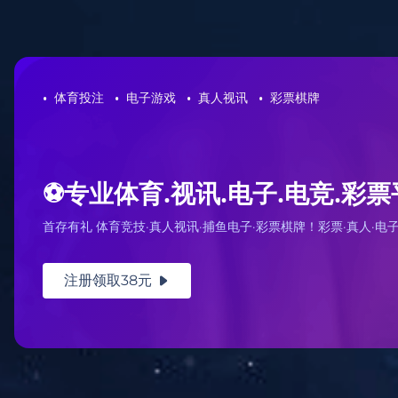
运动装备一站
与颜值并存！🛒
yun-dong-zhuang-bei-yi-zhan-shi-pin-zhi-yu-y
联系电话
客户支持