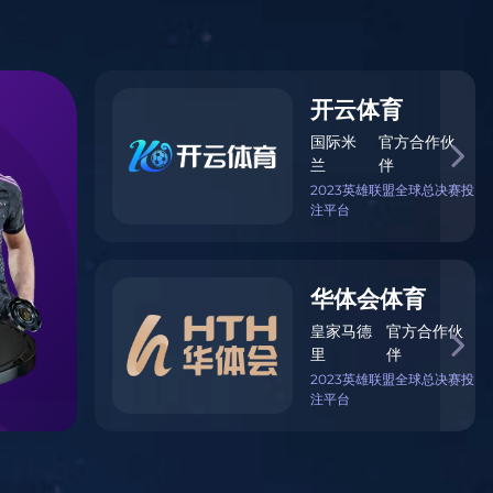
Call 24/7
服务宗旨
互动
智博
15828172492