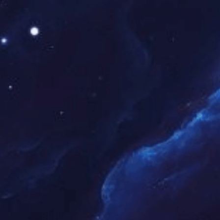
各方的信息干扰。而那些善于利用社交平台表达自我、保持
煌的职业生涯。
存在差异。一些顶级联赛，如英超、西甲等，由于其激烈竞
注重快速、高强度比赛，因此更倾向于使用体力旺盛且冲劲
长球员。他们常常接受老将作为“智囊团”的角色参与比
可以帮助球队稳定军心并有效组织进攻。在这样的环境中，
续发挥出色。