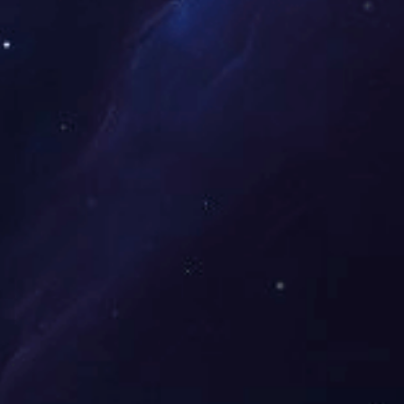
才培养。例如，在南美洲，一些国家强调从小培养具有创造
能保持竞争优势。而欧洲则偏向于全方位训练，希望培养出
。一旦正式告别绿茵场，他们需要考虑未来的发展方向。许
练或评论员，以此延续自己对这项运动的热爱，同时也利用