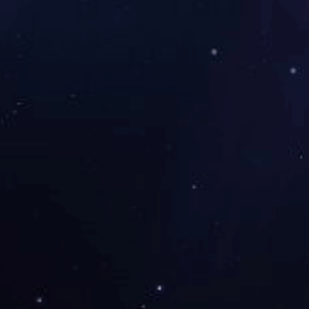
个人品牌进行商业活动。
反之，对于那些年纪较大的退役者，他们可能更倾
经营。这时候，他们过往积累的人脉资源以及丰富
同时，不同文化背景下，对于退役后生活方式也有
退役后选择开设私人训练营，与新人分享自己的技
现财务自由，这种差异体现了文化与经济发展的特
总结：
综上所述，“足球明星的年龄限制究竟有多大是否影
心理状态，再到各国联赛态度及未来规划，每个方
简单地认为年龄就是决定一切的重要因素，而应该
价值。
最后，无论是在巅峰期还是临近退役，每个足球明
生篇章，同时展现了体育精神所带来的无限魅力。
上一篇