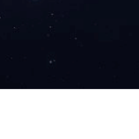
导航
网站地图
知道
zbo1919
SiteMap
推荐】是
案例精选
手机版
最新动态
最新的体
服务宗旨
互动
智博