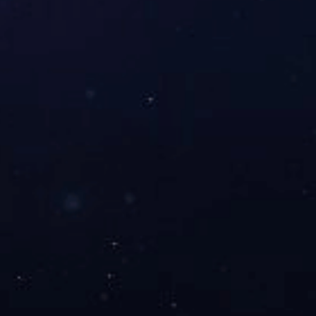
导航
网站地图
知道
zbo1919
SiteMap
推荐】是
案例精选
手机版
最新动态
最新的体
服务宗旨
互动
智博
ribe