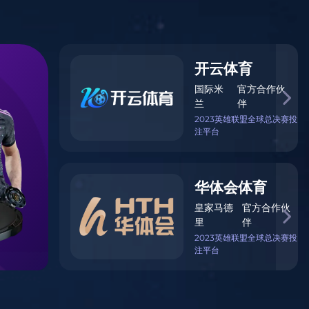
Call 24/7
服务宗旨
互动
智博
15828172492