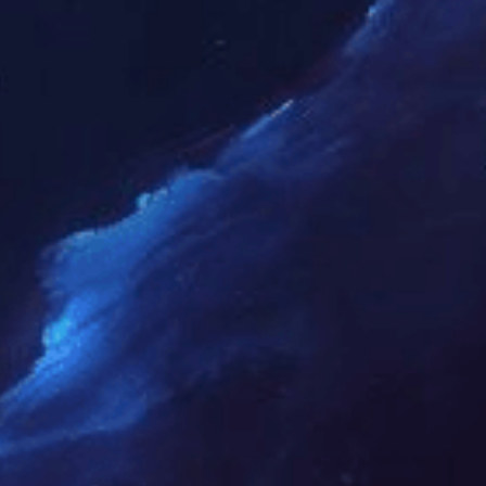
篮球明星表情包中的疑惑瞬间
解析与分享，让你感受他们的
幽默与个性
2026-06-17
篮球明星手指甲的独特风格与
个人魅力如何影响球场表现与
时尚潮流
2026-06-17
篮球明星与球迷热情互动击掌
瞬间传递激情与梦想
2026-06-14
儿童创意美术与篮球明星的完
美结合探索无限可能的艺术与
运动之旅
2026-06-13
足球明星的年龄限制究竟有多