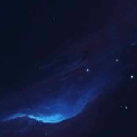
与此同时，无论是在场内还是场外，每一个篮球故
互动形式，篮球明星向全世界宣告：只要努力，就
常成为年轻人心灵成长的重要部分，为他们注入无
4、未来展望
随着科技的发展，社交媒体成为了连接明星与粉丝
形式出现，例如虚拟现实技术赋予现场赛事新的体
的人们也能分享这份热爱，并通过线上活动实现更