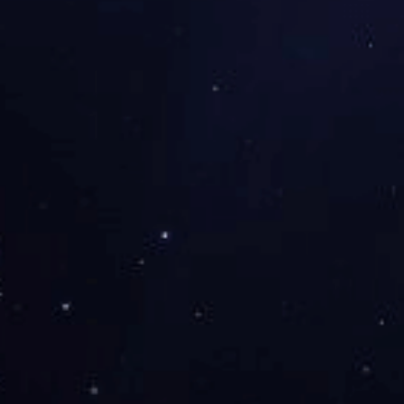
zbo智博1919com·(中国有限公司)官方网站【五星
中国最好的体育运营商。zbo1919智博提供网页版/
全站app下载。注册登录平台后即可在线试看各种
育信息和产品。24小时在线服务，欢迎前来体验！
邮箱订阅
Subsc