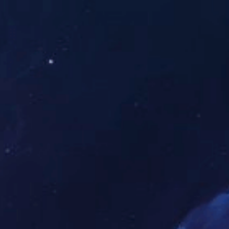
案例精选
最新动态
服务宗旨
互动
智博
推荐文章
身高240厘米的篮球明星如何
在赛场上创造传奇与挑战极限
2026-06-18