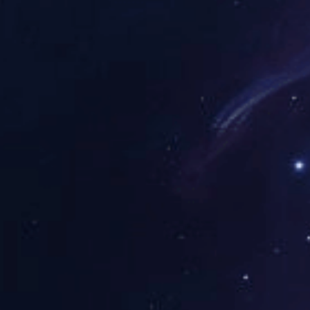
3、共同追梦
对于许多年轻人而言，篮球不仅是一项运动，更是
能看到偶像们为梦想拼搏，而这份拼搏精神也激励
次热情洋溢的击掌使得这种追梦过程变得更加真实
当一名青年运动员站在人群中，与他的偶像握手或
单单局限于对技术上的欣赏，更是对人生
智博
道路
为动力，从而开始自己的训练之路，在这个过程中