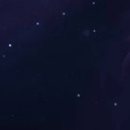
Baskeball 在全球范围内日益受到关注，各国
像，并从中汲取灵感。因此，在这样的背景下，如
至整个体育产业需要思考的重要课题。
最终，希望未来能够继续见证更多令人振奋又富有意
举起双手，与无数热爱他们的人一起共享这一美好
总结：
综上所述，篮球明星与球迷之间热情互动所传递的
效应带来的感染力，抑或是彼此间深厚情感共鸣，
击掌，都意味着一种责任，一份承诺，让我们相信
正因如此，我们期待将来能看到更多这样充满温暖
逐梦想的道路上，不再孤单。有时候，一个小小的
次温暖交汇中不断延续下去！
上一篇