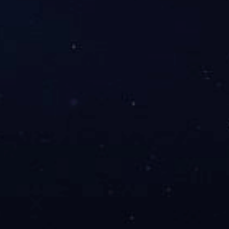
找到我们
地址
南岗区文昌街116号
电话
+15828172492
邮箱
highpowered@126.com