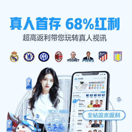
案例精选
首页
案例精选