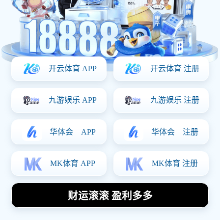
2023年维特足球明星排名榜
揭晓谁将成为新一代足坛巨
星
2026-01-26
1
分享
2023年维特足球明星排名榜的揭晓，吸引了全球足球迷的目
光。这个榜单不仅展示了当今足坛的顶尖球员，还预示着未
来几年的新一代巨星将如何崭露头角。在这篇文章中，我们
将从多个方面对这一重要事件进行详细分析。首先，我们会
探讨榜单的评选标准与方法，其次分析入围球员的表现与数
据，接着讨论未来可能成为巨星的新秀，最后总结这一排行